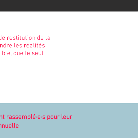
 restitution de la
ndre les réalités
ible, que le seul
t rassemblé·e·s p
our leur
nnuelle