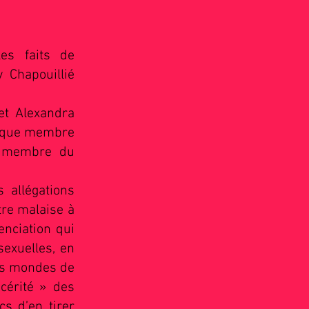
es faits de
 Chapouillié
et Alexandra
nt que membre
it membre du
 allégations
tre malaise à
enciation qui
sexuelles, en
les mondes de
cérité » des
s d’en tirer