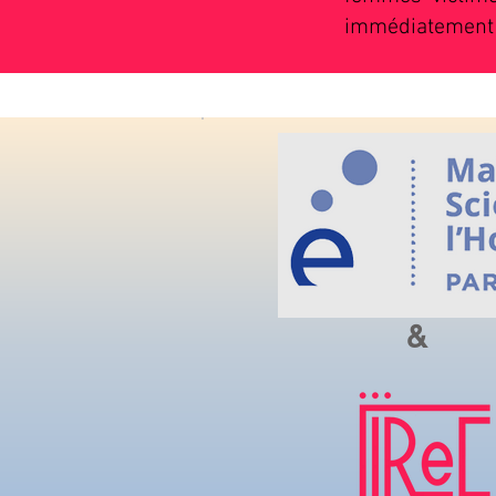
immédiatement l
&