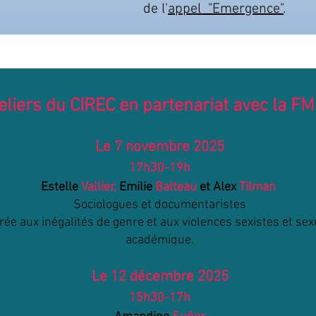
de l'
appel "Emergence"
.
teliers du CIREC en partenariat avec la F
Le 7 novembre 2025
17h30-19h
Estelle
Vallier,
Emilie
Balteau
et Alex
Tilman
Sociologues et documentaristes
ée aux inégalités de genre et aux violences sexistes et se
académique.
Le 12 décembre 2025
15h30-17h