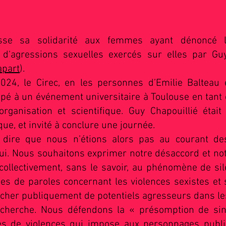
sse sa solidarité aux femmes ayant dénoncé l
 d'agressions sexuelles exercés sur elles par Guy
apart
).
24, le Cirec, en les personnes d’Emilie Balteau 
cipé à un événement universitaire à Toulouse en ta
organisation et scientifique. Guy Chapouillié éta
ique, et invité à conclure une journée.
dire que nous n’étions alors pas au courant des
lui. Nous souhaitons exprimer notre désaccord et no
 collectivement, sans le savoir, au phénomène de sil
ses de paroles concernant les violences sexistes et 
ficher publiquement de potentiels agresseurs dans 
recherche. Nous défendons la « présomption de sin
s de violences qui impose aux personnages public