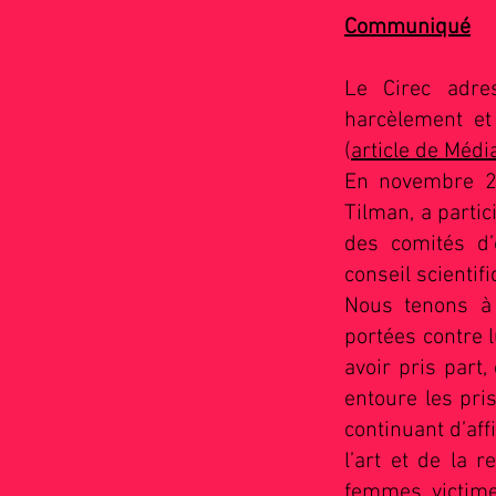
Communiqué
Le Cirec adre
harcèlement et
(
article de Médi
En novembre 20
Tilman, a parti
des comités d’
conseil scientif
Nous tenons à 
portées contre 
avoir pris part,
entoure les pri
continuant d’af
l’art et de la 
femmes victime