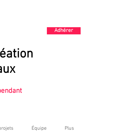
Adhérer
éation
aux
épendant
rojets
Équipe
Plus